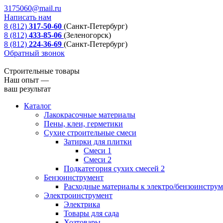
3175060@mail.ru
Написать нам
8 (812)
317-50-60
(Санкт-Петербург)
8 (812)
433-85-06
(Зеленогорск)
8 (812)
224-36-69
(Санкт-Петербург)
Обратный звонок
Строительные товары
Наш опыт —
ваш результат
Каталог
Лакокрасочные материалы
Пены, клеи, герметики
Сухие строительные смеси
Затирки для плитки
Смеси 1
Смеси 2
Подкатегория сухих смесей 2
Бензоинструмент
Расходные материалы к электро/бензоинстру
Электроинструмент
Электрика
Товары для сада
Хозтовары