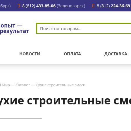
бург)
8 (812)
433-85-06
(Зеленогорск)
8 (812)
224-36-69
 опыт —
результат
НОВОСТИ
ОПЛАТА
ДОСТАВКА
й Мир
—
Каталог
—
Сухие строительные смеси
ухие строительные см