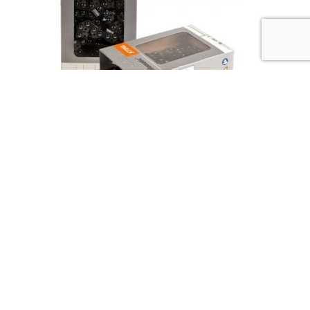
Цепь для пилы Stihl 10″ 3/8 1,3 33
звена 36130060033
750
₽
В корзину